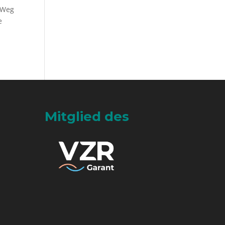
n Weg
e
Mitglied des