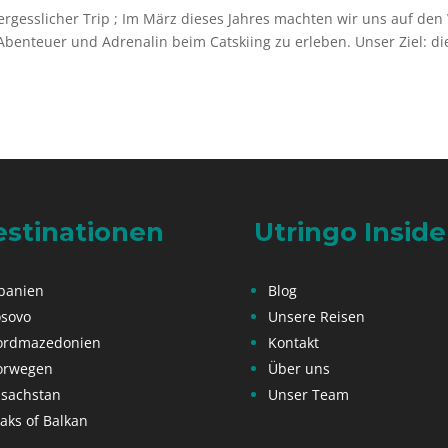
ergesslicher Trip ; Im März dieses Jahres machten wir uns auf de
benteuer und Adrenalin beim Catskiing zu erleben. Unser Ziel: di
stinationen
Utringo Inside
banien
Blog
sovo
Unsere Reisen
ordmazedonien
Kontakt
orwegen
Über uns
sachstan
Unser Team
aks of Balkan