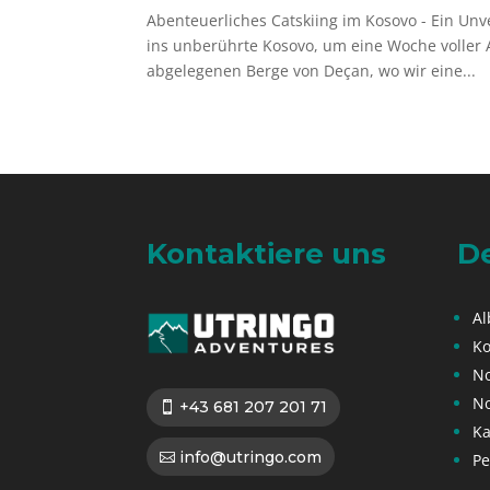
Abenteuerliches Catskiing im Kosovo - Ein Unv
ins unberührte Kosovo, um eine Woche voller A
abgelegenen Berge von Deçan, wo wir eine...
Kontaktiere uns
De
Al
Ko
N
N
+43 681 207 201 71
Ka
info@utringo.com
Pe