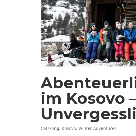
Abenteuerl
im Kosovo –
Unvergessli
Catskiing
,
Kosovo
,
Winter Adventures