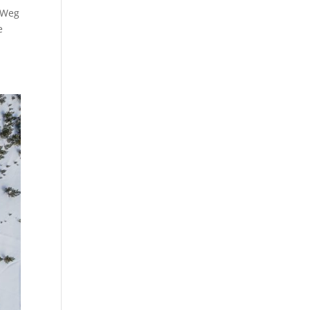
n Weg
e