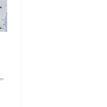
ren
s