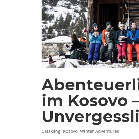
Abenteuerl
im Kosovo –
Unvergessli
Catskiing
,
Kosovo
,
Winter Adventures