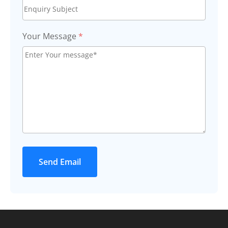
Your Message
*
Send Email