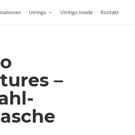
inationen
Utringo
Utringo Inside
Kontakt
go
tures –
ahl-
lasche