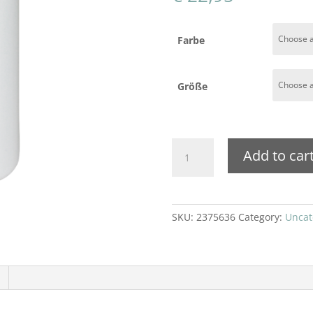
Farbe
Größe
Utringo
Add to car
Adventures
-
Edelstahl-
Trinkflasche
SKU:
2375636
Category:
Uncat
quantity