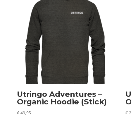
Utringo Adventures –
U
Organic Hoodie (Stick)
O
€
49,95
€
2