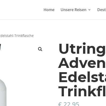
Home
Unsere Reisen
Dest
delstahl-Trinkflasche
Utrin
Adven
Edelst
Trinkf
€
22,95